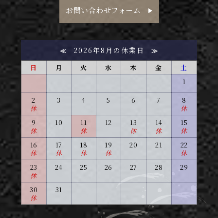
お問い合わせフォーム
2026年8月の休業日
≪
≫
日
月
火
水
木
金
土
1
2
3
4
5
6
7
8
休
休
9
10
11
12
13
14
15
休
休
休
休
休
16
17
18
19
20
21
22
休
休
休
休
休
23
24
25
26
27
28
29
休
30
31
休