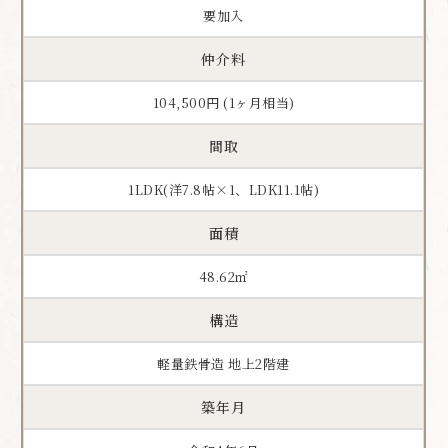
要加入
仲介料
104,500円 (1ヶ月相当)
間取
1LDK(洋7.8帖×1、LDK11.1帖)
面積
48.62㎡
構造
軽量鉄骨造 地上2階建
築年月