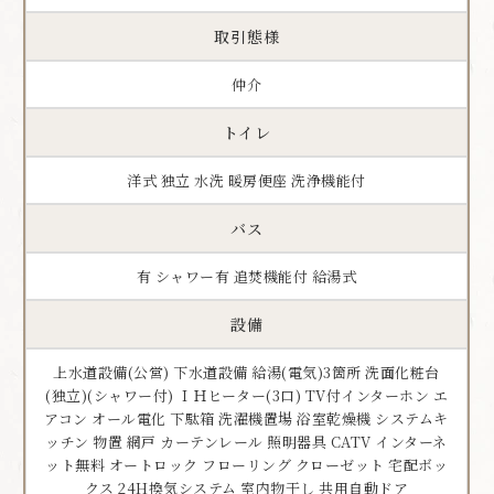
取引態様
仲介
トイレ
洋式 独立 水洗 暖房便座 洗浄機能付
バス
有 シャワー有 追焚機能付 給湯式
設備
上水道設備(公営) 下水道設備 給湯(電気)3箇所 洗面化粧台
(独立)(シャワー付) ＩＨヒーター(3口) TV付インターホン エ
アコン オール電化 下駄箱 洗濯機置場 浴室乾燥機 システムキ
ッチン 物置 網戸 カーテンレール 照明器具 CATV インターネ
ット無料 オートロック フローリング クローゼット 宅配ボッ
クス 24H換気システム 室内物干し 共用自動ドア