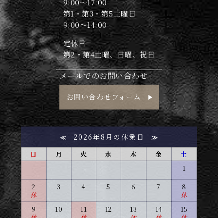
9:00～17:00
第1・第3・第5土曜日
9:00～14:00
定休日
第2・第4土曜、日曜、祝日
メールでのお問い合わせ
お問い合わせフォーム
2026年8月の休業日
≪
≫
日
月
火
水
木
金
土
1
2
3
4
5
6
7
8
休
休
9
10
11
12
13
14
15
休
休
休
休
休