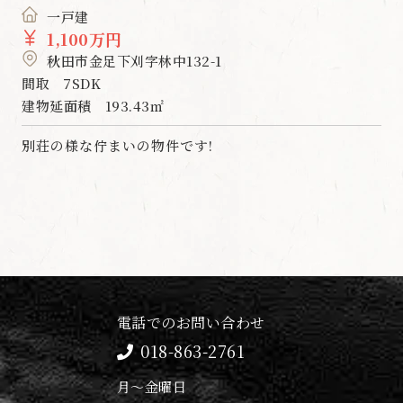
一戸建
1,100万円
秋田市金足下刈字林中132-1
間取
7SDK
建物延面積
193.43㎡
別荘の様な佇まいの物件です!
電話でのお問い合わせ
018-863-2761
月～金曜日