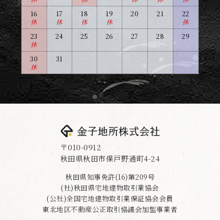
16
17
18
19
20
21
22
休
休
休
休
休
23
24
25
26
27
28
29
休
30
31
休
〒010-0912
秋田県秋田市保戸野通町4-24
秋田県知事免許(16)第209号
(社)秋田県宅地建物取引業協会
(公社)全国宅地建物取引業保証協会会員
東北地区不動産公正取引協議会加盟事業者