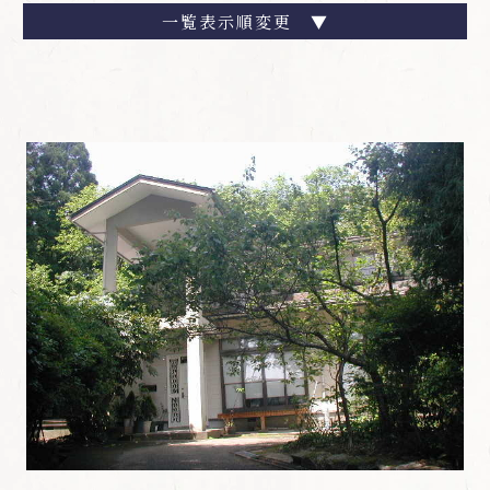
一覧表示順変更 ▼
種別ごと
価格順
新築順
町名ごと
更新順