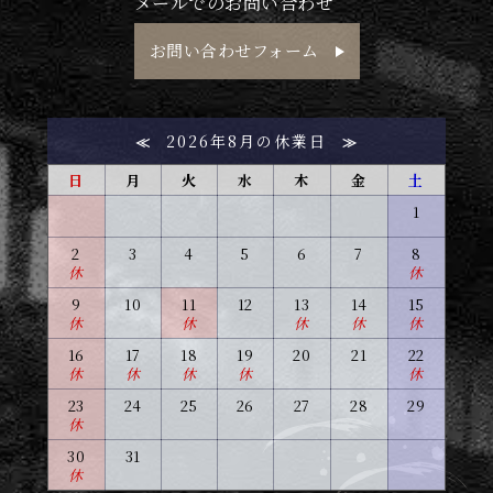
メールでのお問い合わせ
お問い合わせフォーム
2026年8月の休業日
≪
≫
日
月
火
水
木
金
土
1
2
3
4
5
6
7
8
休
休
9
10
11
12
13
14
15
休
休
休
休
休
16
17
18
19
20
21
22
休
休
休
休
休
23
24
25
26
27
28
29
休
30
31
休